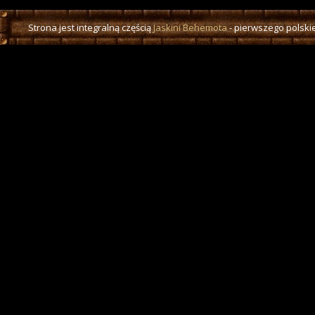
Strona jest integralną częścią
Jaskini Behemota
- pierwszego polskie