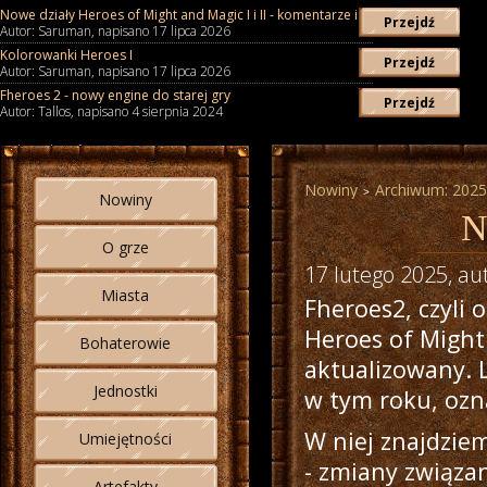
Nowe działy Heroes of Might and Magic I i II - komentarze i…
Przejdź
Autor: Saruman, napisano 17 lipca 2026
Kolorowanki Heroes I
Przejdź
Autor: Saruman, napisano 17 lipca 2026
Fheroes 2 - nowy engine do starej gry
Przejdź
Autor: Tallos, napisano 4 sierpnia 2024
Nowiny
Archiwum: 2025
Nowiny
N
O grze
17 lutego 2025
, au
Miasta
Fheroes2, czyli
Heroes of Might 
Bohaterowie
aktualizowany. 
Jednostki
w tym roku, oz
W niej znajdzie
Umiejętności
- zmiany związa
Artefakty