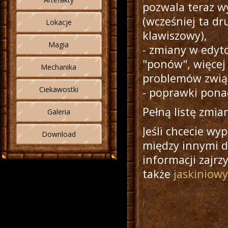
pozwala teraz w
(wcześniej ta dr
Lokacje
klawiszowy),
Magia
- zmiany w edyto
"ponów", więcej
Mechanika
problemów zwią
Ciekawostki
- poprawki pona
Pełną listę zmia
Galeria
Jeśli chcecie w
Download
między innymi d
informacji zajrz
także
jaskiniowy